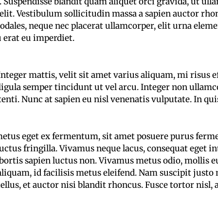
. Suspendisse blandit quam aliquet orci gravida, ut u
 elit. Vestibulum sollicitudin massa a sapien auctor rh
dales, neque nec placerat ullamcorper, elit urna eleme
 erat eu imperdiet.
Integer mattis, velit sit amet varius aliquam, mi risus 
ligula semper tincidunt ut vel arcu. Integer non ulla
i. Nunc at sapien eu nisl venenatis vulputate. In quis
 metus eget ex fermentum, sit amet posuere purus ferm
tus fringilla. Vivamus neque lacus, consequat eget in
rtis sapien luctus non. Vivamus metus odio, mollis eu 
iquam, id facilisis metus eleifend. Nam suscipit justo 
us, et auctor nisi blandit rhoncus. Fusce tortor nisl, 