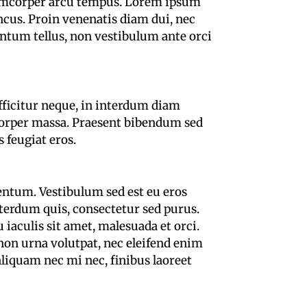
llamcorper arcu tempus. Lorem ipsum
oncus. Proin venenatis diam dui, nec
ntum tellus, non vestibulum ante orci
efficitur neque, in interdum diam
mcorper massa. Praesent bibendum sed
 feugiat eros.
entum. Vestibulum sed est eu eros
terdum quis, consectetur sed purus.
iaculis sit amet, malesuada et orci.
non urna volutpat, nec eleifend enim
aliquam nec mi nec, finibus laoreet